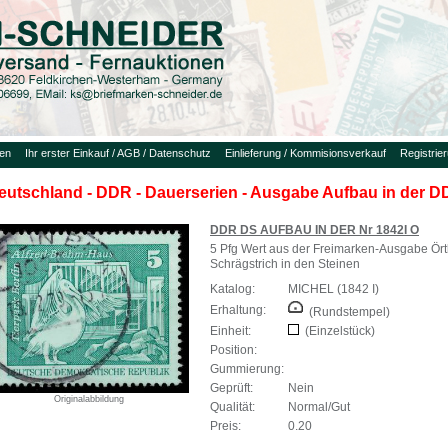
uen
Ihr erster Einkauf / AGB / Datenschutz
Einlieferung / Kommisionsverkauf
Registrie
eutschland - DDR - Dauerserien - Ausgabe Aufbau in der 
DDR DS AUFBAU IN DER Nr 1842I O
5 Pfg Wert aus der Freimarken-Ausgabe Örtl
Schrägstrich in den Steinen
Katalog:
MICHEL (1842 I)
Erhaltung:
(Rundstempel)
Einheit:
(Einzelstück)
Position:
Gummierung:
Geprüft:
Nein
Originalabbildung
Qualität:
Normal/Gut
Preis:
0.20