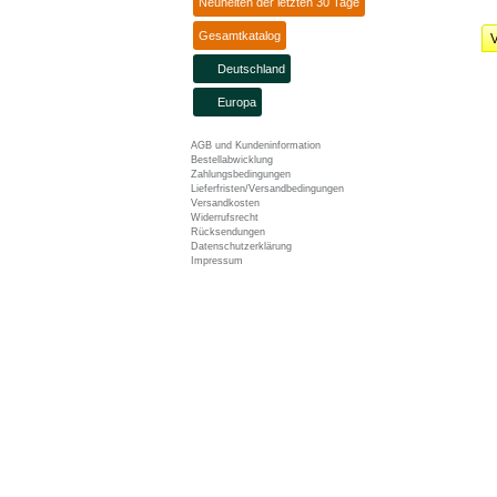
Neuheiten der letzten 30 Tage
Gesamtkatalog
V
Deutschland
Europa
AGB und Kundeninformation
Bestellabwicklung
Zahlungsbedingungen
Lieferfristen/Versandbedingungen
Versandkosten
Widerrufsrecht
Rücksendungen
Datenschutzerklärung
Impressum