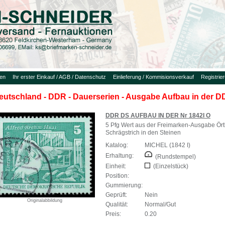
uen
Ihr erster Einkauf / AGB / Datenschutz
Einlieferung / Kommisionsverkauf
Registrie
eutschland - DDR - Dauerserien - Ausgabe Aufbau in der 
DDR DS AUFBAU IN DER Nr 1842I O
5 Pfg Wert aus der Freimarken-Ausgabe Örtl
Schrägstrich in den Steinen
Katalog:
MICHEL (1842 I)
Erhaltung:
(Rundstempel)
Einheit:
(Einzelstück)
Position:
Gummierung:
Geprüft:
Nein
Originalabbildung
Qualität:
Normal/Gut
Preis:
0.20