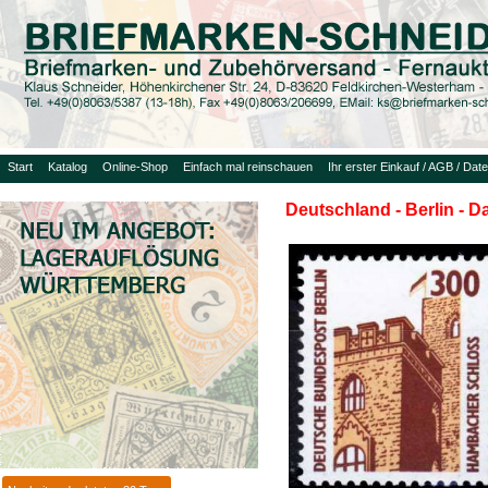
Start
Katalog
Online-Shop
Einfach mal reinschauen
Ihr erster Einkauf / AGB / Dat
Deutschland - Berlin - 