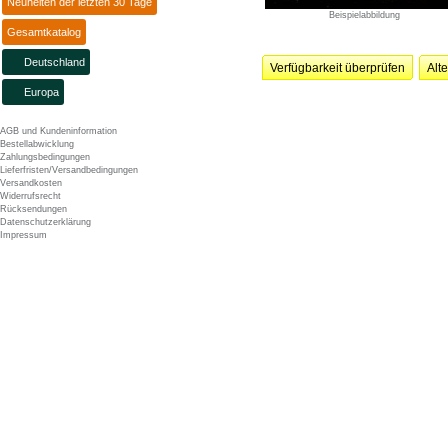
Neuheiten der letzten 30 Tage
Beispielabbildung
Gesamtkatalog
Deutschland
Verfügbarkeit überprüfen
Alt
Europa
AGB und Kundeninformation
Bestellabwicklung
Zahlungsbedingungen
Lieferfristen/Versandbedingungen
Versandkosten
Widerrufsrecht
Rücksendungen
Datenschutzerklärung
Impressum