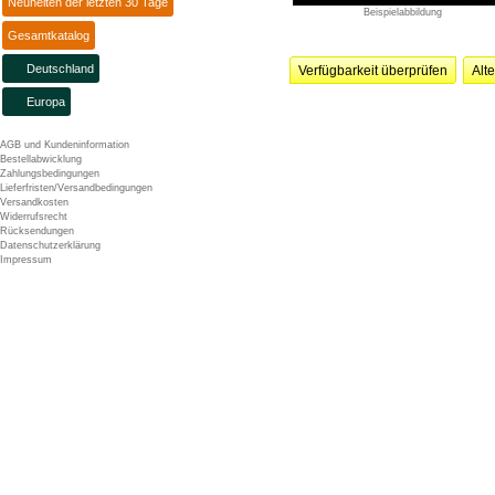
Neuheiten der letzten 30 Tage
Beispielabbildung
Gesamtkatalog
Deutschland
Verfügbarkeit überprüfen
Alt
Europa
AGB und Kundeninformation
Bestellabwicklung
Zahlungsbedingungen
Lieferfristen/Versandbedingungen
Versandkosten
Widerrufsrecht
Rücksendungen
Datenschutzerklärung
Impressum