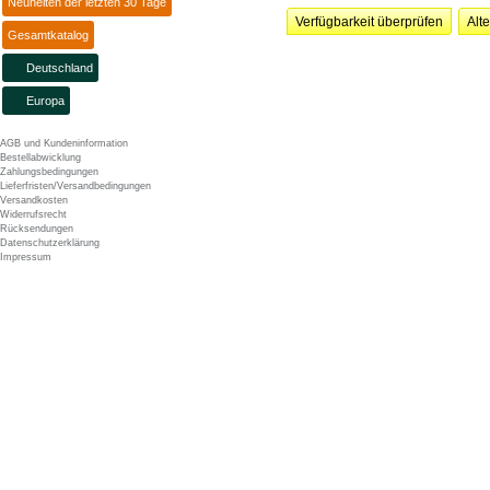
Neuheiten der letzten 30 Tage
Verfügbarkeit überprüfen
Alt
Gesamtkatalog
Deutschland
Europa
AGB und Kundeninformation
Bestellabwicklung
Zahlungsbedingungen
Lieferfristen/Versandbedingungen
Versandkosten
Widerrufsrecht
Rücksendungen
Datenschutzerklärung
Impressum