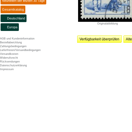
Neuheiten der letzten 30 Tage
Gesamtkatalog
Deutschland
Originalabbildung
Europa
AGB und Kundeninformation
Verfügbarkeit überprüfen
Alt
Bestellabwicklung
Zahlungsbedingungen
Lieferfristen/Versandbedingungen
Versandkosten
Widerrufsrecht
Rücksendungen
Datenschutzerklärung
Impressum