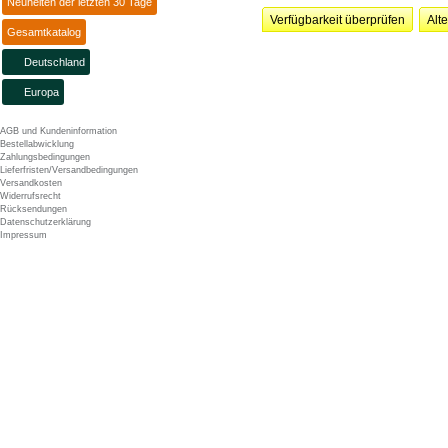
Neuheiten der letzten 30 Tage
Verfügbarkeit überprüfen
Alt
Gesamtkatalog
Deutschland
Europa
AGB und Kundeninformation
Bestellabwicklung
Zahlungsbedingungen
Lieferfristen/Versandbedingungen
Versandkosten
Widerrufsrecht
Rücksendungen
Datenschutzerklärung
Impressum