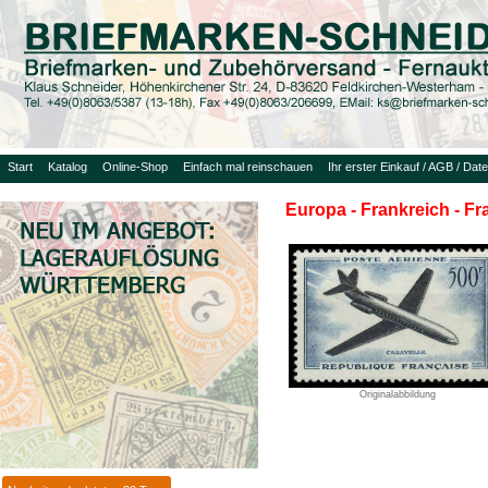
Start
Katalog
Online-Shop
Einfach mal reinschauen
Ihr erster Einkauf / AGB / Dat
Europa - Frankreich - F
Originalabbildung