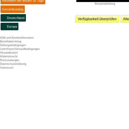
Neuheiten der letzten 30 Tage
Beispielabbildung
Gesamtkatalog
Deutschland
Verfügbarkeit überprüfen
Alt
Europa
AGB und Kundeninformation
Bestellabwicklung
Zahlungsbedingungen
Lieferfristen/Versandbedingungen
Versandkosten
Widerrufsrecht
Rücksendungen
Datenschutzerklärung
Impressum