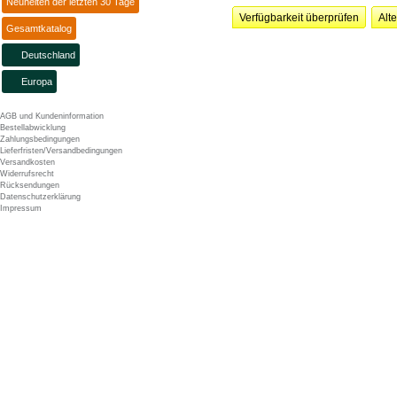
Neuheiten der letzten 30 Tage
Verfügbarkeit überprüfen
Alt
Gesamtkatalog
Deutschland
Europa
AGB und Kundeninformation
Bestellabwicklung
Zahlungsbedingungen
Lieferfristen/Versandbedingungen
Versandkosten
Widerrufsrecht
Rücksendungen
Datenschutzerklärung
Impressum