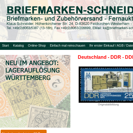
Start
Katalog
Online-Shop
Einfach mal reinschauen
Ihr erster Einkauf / AGB / Dat
Deutschland - DDR - DDR
Originalabbildung