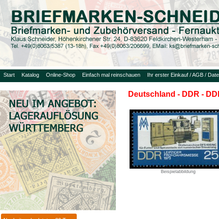
Start
Katalog
Online-Shop
Einfach mal reinschauen
Ihr erster Einkauf / AGB / Dat
Deutschland - DDR - DDR
Beispielabbildung