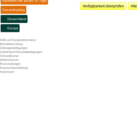
Neuheiten der letzten 30 Tage
Verfügbarkeit überprüfen
Alt
Gesamtkatalog
Deutschland
Europa
AGB und Kundeninformation
Bestellabwicklung
Zahlungsbedingungen
Lieferfristen/Versandbedingungen
Versandkosten
Widerrufsrecht
Rücksendungen
Datenschutzerklärung
Impressum