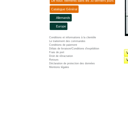
De nouv. éléments dans les 30 derniers jours
Catalogue Général
Allemands
Europe
Conditions et informations à la clientèle
Le traitement des commandes
Conditions de paiement
Délais de livraison/Conditions d'expédition
Frais de port
V
Droit de rétractation
V
Retours
Déclaration de protection des données
Mentions légales