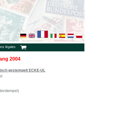
ons légales
gang 2004
isch gestempelt ECKE-UL
el
derstempel)