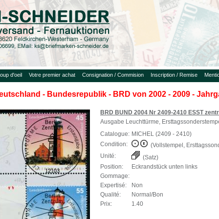
oup d'oeil
Votre premier achat
Consignation / Commision
Inscription / Remise
Menti
eutschland - Bundesrepublik - BRD von 2002 - 2009 - Jahr
BRD BUND 2004 Nr 2409-2410 ESST zentr
Ausgabe Leuchttürme, Ersttagssonderstemp
Catalogue:
MICHEL (2409 - 2410)
Condition:
(Vollstempel, Ersttagsson
Unité:
(Satz)
Position:
Eckrandstück unten links
Gommage:
Expertisé:
Non
Qualité:
Normal/Bon
Prix:
1.40