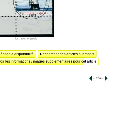
Illustration originale
érifier la disponibilité
Rechercher des articles alternatifs
oir les informations / images supplémentaires pour cet article
- 354 -