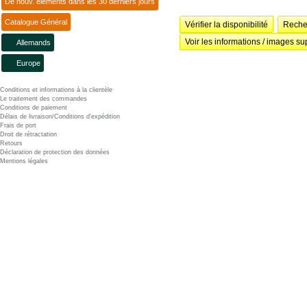
De nouv. éléments dans les 30 derniers jours
Catalogue Général
Vérifier la disponibilité
Recher
Voir les informations / images su
Allemands
Europe
Conditions et informations à la clientèle
Le traitement des commandes
Conditions de paiement
Délais de livraison/Conditions d'expédition
Frais de port
Droit de rétractation
Retours
Déclaration de protection des données
Mentions légales