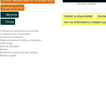
De nouv. éléments dans les 30 derniers jours
Illustration originale
Catalogue Général
Allemands
Vérifier la disponibilité
Recher
Europe
Voir les informations / images su
Conditions et informations à la clientèle
Le traitement des commandes
Conditions de paiement
Délais de livraison/Conditions d'expédition
Frais de port
Droit de rétractation
Retours
Déclaration de protection des données
Mentions légales