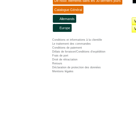
De nouv. éléments dans les 30 derniers jours
Catalogue Général
Allemands
V
Europe
V
Conditions et informations à la clientèle
Le traitement des commandes
Conditions de paiement
Délais de livraison/Conditions d'expédition
Frais de port
Droit de rétractation
Retours
Déclaration de protection des données
Mentions légales