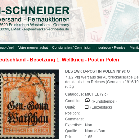
oup d'oeil
Votre premier achat
Consignation / Commision
Inscription / Remise
Menti
eutschland - Besetzung 1. Weltkrieg - Post in Polen
BES 1WK D-POST IN POLEN Nr 9c O
7 1/2 Pfg Wert aus der Aufdruckausgabe De
des deutschen Reiches (Germania 1916/191
rußig
Catalogue:
MICHEL (9 c)
Condition:
(Rundstempel)
Unité:
(Einzelstück)
Position:
Gommage:
Expertisé:
Non
Qualité:
Normal/Bon
Prix:
1.65