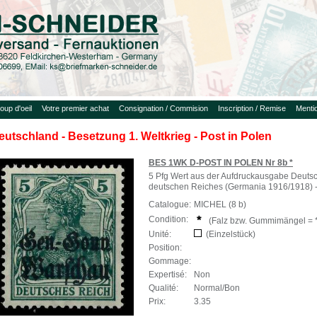
oup d'oeil
Votre premier achat
Consignation / Commision
Inscription / Remise
Menti
eutschland - Besetzung 1. Weltkrieg - Post in Polen
BES 1WK D-POST IN POLEN Nr 8b *
5 Pfg Wert aus der Aufdruckausgabe Deutsc
deutschen Reiches (Germania 1916/1918) -
Catalogue:
MICHEL (8 b)
Condition:
(Falz bzw. Gummimängel = *
Unité:
(Einzelstück)
Position:
Gommage:
Expertisé:
Non
Qualité:
Normal/Bon
Prix:
3.35