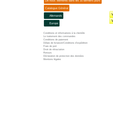
De nouv. éléments dans les 30 derniers jours
Catalogue Général
V
Allemands
V
Europe
Conditions et informations à la clientèle
Le traitement des commandes
Conditions de paiement
Délais de livraison/Conditions d'expédition
Frais de port
Droit de rétractation
Retours
Déclaration de protection des données
Mentions légales