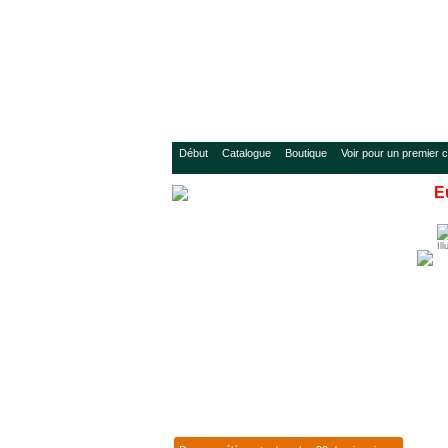
Début
Catalogue
Boutique
Voir pour un premier c
E
Ill