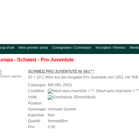
oup d'oeil
Votre premier achat
Consignation / Commision
Inscription / Remise
Menti
uropa - Schweiz - Pro Juventute
SCHWEIZ PRO JUVENTUTE Nr 563 **
ustration originale
20 + 10 C Wert aus der Ausgabe Pro Juventute von 1951, mit TAB 
Catalogue:
MICHEL (563)
Condition:
(Neuf sans charnière = **
Unité:
(Einzelstück)
Position:
Gommage:
normaler Gummi
Expertisé:
Non
Qualité:
Normal/Bon
Prix:
0.50