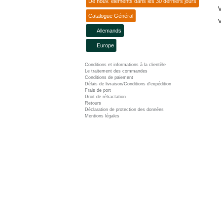
De nouv. éléments dans les 30 derniers jours
V
Catalogue Général
V
Allemands
Europe
Conditions et informations à la clientèle
Le traitement des commandes
Conditions de paiement
Délais de livraison/Conditions d'expédition
Frais de port
Droit de rétractation
Retours
Déclaration de protection des données
Mentions légales