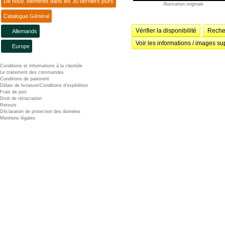
De nouv. éléments dans les 30 derniers jours
Illustration originale
Catalogue Général
Vérifier la disponibilité
Recher
Allemands
Voir les informations / images su
Europe
Conditions et informations à la clientèle
Le traitement des commandes
Conditions de paiement
Délais de livraison/Conditions d'expédition
Frais de port
Droit de rétractation
Retours
Déclaration de protection des données
Mentions légales