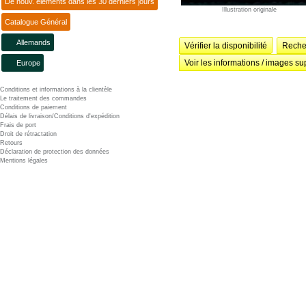
De nouv. éléments dans les 30 derniers jours
Illustration originale
Catalogue Général
Allemands
Vérifier la disponibilité
Recher
Voir les informations / images su
Europe
Conditions et informations à la clientèle
Le traitement des commandes
Conditions de paiement
Délais de livraison/Conditions d'expédition
Frais de port
Droit de rétractation
Retours
Déclaration de protection des données
Mentions légales