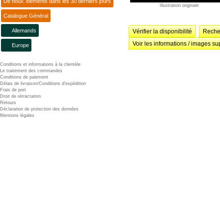
De nouv. éléments dans les 30 derniers jours
Illustration originale
Catalogue Général
Allemands
Vérifier la disponibilité
Recher
Voir les informations / images su
Europe
Conditions et informations à la clientèle
Le traitement des commandes
Conditions de paiement
Délais de livraison/Conditions d'expédition
Frais de port
Droit de rétractation
Retours
Déclaration de protection des données
Mentions légales