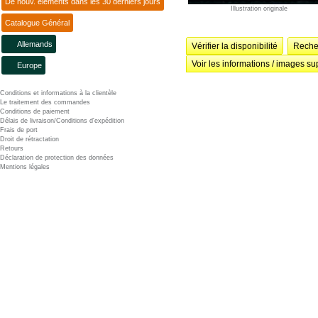
De nouv. éléments dans les 30 derniers jours
Illustration originale
Catalogue Général
Allemands
Vérifier la disponibilité
Recher
Voir les informations / images su
Europe
Conditions et informations à la clientèle
Le traitement des commandes
Conditions de paiement
Délais de livraison/Conditions d'expédition
Frais de port
Droit de rétractation
Retours
Déclaration de protection des données
Mentions légales