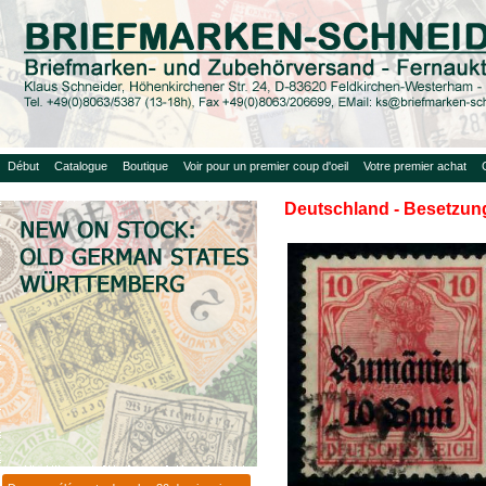
Début
Catalogue
Boutique
Voir pour un premier coup d'oeil
Votre premier achat
Deutschland - Besetzung