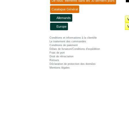
De nouv. éléments dans les 30 derniers jours
Catalogue Général
Allemands
V
V
Europe
Conditions et informations à la clientèle
Le traitement des commandes
Conditions de paiement
Délais de livraison/Conditions d'expédition
Frais de port
Droit de rétractation
Retours
Déclaration de protection des données
Mentions légales