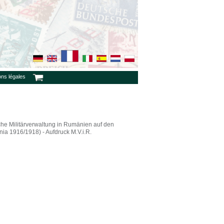
ons légales
he Militärverwaltung in Rumänien auf den
a 1916/1918) - Aufdruck M.V.i.R.