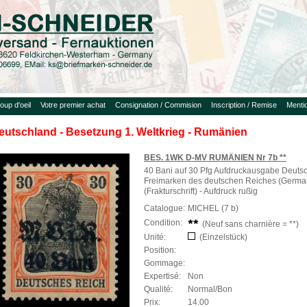
oup d'oeil
Votre premier achat
Consignation / Commision
Inscription / Remise
Menti
eutschland - Besetzung 1. Weltkrieg - Rumänien
BES. 1WK D-MV RUMÄNIEN Nr 7b **
40 Bani auf 30 Pfg Aufdruckausgabe Deutsc
Freimarken des deutschen Reiches (Germani
(Frakturschrift) - Aufdruck rußig
Catalogue:
MICHEL (7 b)
Condition:
(Neuf sans charnière = **)
Unité:
(Einzelstück)
Position:
Gommage:
Expertisé:
Non
Qualité:
Normal/Bon
Prix:
14.00