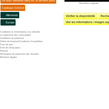
De nouv. éléments dans les 30 derniers jours
Illustration originale
Catalogue Général
Allemands
Vérifier la disponibilité
Recher
Voir les informations / images su
Europe
Conditions et informations à la clientèle
Le traitement des commandes
Conditions de paiement
Délais de livraison/Conditions d'expédition
Frais de port
Droit de rétractation
Retours
Déclaration de protection des données
Mentions légales