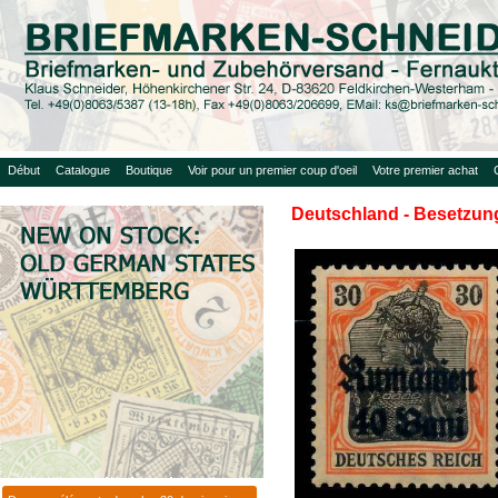
Début
Catalogue
Boutique
Voir pour un premier coup d'oeil
Votre premier achat
Deutschland - Besetzung