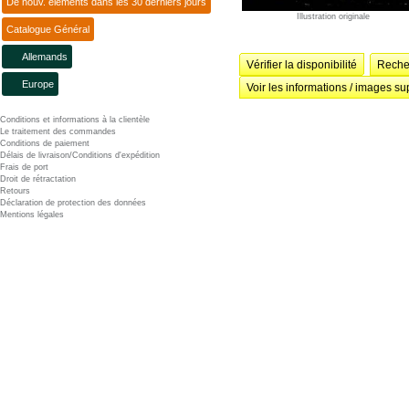
De nouv. éléments dans les 30 derniers jours
Illustration originale
Catalogue Général
Allemands
Vérifier la disponibilité
Recher
Europe
Voir les informations / images su
Conditions et informations à la clientèle
Le traitement des commandes
Conditions de paiement
Délais de livraison/Conditions d'expédition
Frais de port
Droit de rétractation
Retours
Déclaration de protection des données
Mentions légales