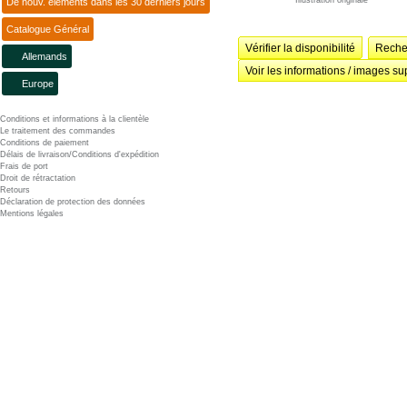
Illustration originale
De nouv. éléments dans les 30 derniers jours
Catalogue Général
Vérifier la disponibilité
Recher
Allemands
Voir les informations / images su
Europe
Conditions et informations à la clientèle
Le traitement des commandes
Conditions de paiement
Délais de livraison/Conditions d'expédition
Frais de port
Droit de rétractation
Retours
Déclaration de protection des données
Mentions légales