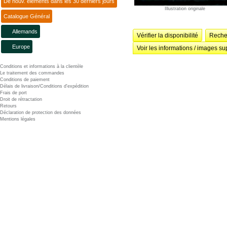
De nouv. éléments dans les 30 derniers jours
Illustration originale
Catalogue Général
Allemands
Vérifier la disponibilité
Recher
Europe
Voir les informations / images su
Conditions et informations à la clientèle
Le traitement des commandes
Conditions de paiement
Délais de livraison/Conditions d'expédition
Frais de port
Droit de rétractation
Retours
Déclaration de protection des données
Mentions légales