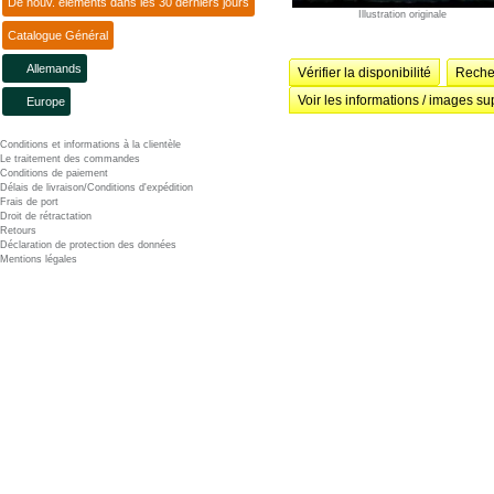
De nouv. éléments dans les 30 derniers jours
Illustration originale
Catalogue Général
Allemands
Vérifier la disponibilité
Recher
Voir les informations / images su
Europe
Conditions et informations à la clientèle
Le traitement des commandes
Conditions de paiement
Délais de livraison/Conditions d'expédition
Frais de port
Droit de rétractation
Retours
Déclaration de protection des données
Mentions légales