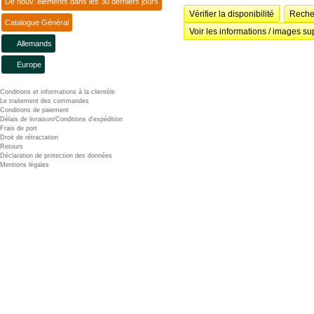
De nouv. éléments dans les 30 derniers jours
Vérifier la disponibilité
Recher
Catalogue Général
Voir les informations / images su
Allemands
Europe
Conditions et informations à la clientèle
Le traitement des commandes
Conditions de paiement
Délais de livraison/Conditions d'expédition
Frais de port
Droit de rétractation
Retours
Déclaration de protection des données
Mentions légales