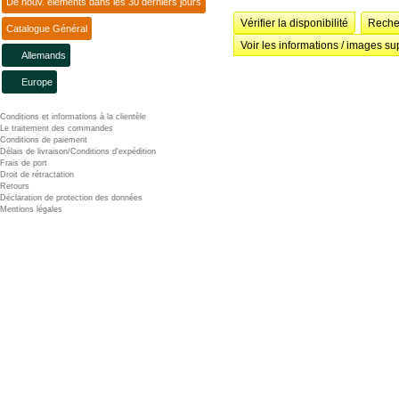
De nouv. éléments dans les 30 derniers jours
Vérifier la disponibilité
Recher
Catalogue Général
Voir les informations / images su
Allemands
Europe
Conditions et informations à la clientèle
Le traitement des commandes
Conditions de paiement
Délais de livraison/Conditions d'expédition
Frais de port
Droit de rétractation
Retours
Déclaration de protection des données
Mentions légales