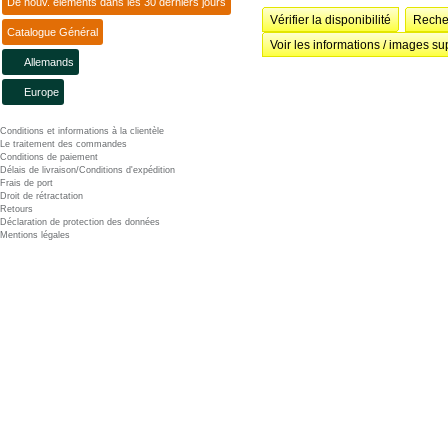
De nouv. éléments dans les 30 derniers jours
Vérifier la disponibilité
Recher
Catalogue Général
Voir les informations / images su
Allemands
Europe
Conditions et informations à la clientèle
Le traitement des commandes
Conditions de paiement
Délais de livraison/Conditions d'expédition
Frais de port
Droit de rétractation
Retours
Déclaration de protection des données
Mentions légales