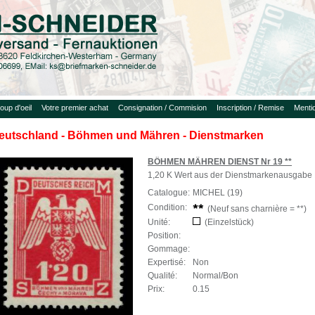
oup d'oeil
Votre premier achat
Consignation / Commision
Inscription / Remise
Menti
eutschland - Böhmen und Mähren - Dienstmarken
BÖHMEN MÄHREN DIENST Nr 19 **
1,20 K Wert aus der Dienstmarkenausgabe 
Catalogue:
MICHEL (19)
Condition:
(Neuf sans charnière = **)
Unité:
(Einzelstück)
Position:
Gommage:
Expertisé:
Non
Qualité:
Normal/Bon
Prix:
0.15