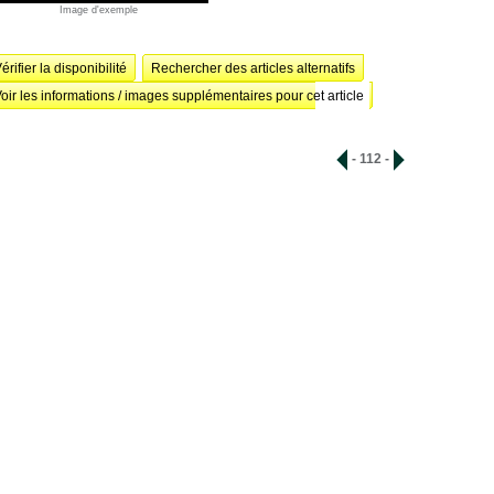
Image d'exemple
érifier la disponibilité
Rechercher des articles alternatifs
oir les informations / images supplémentaires pour cet article
- 112 -