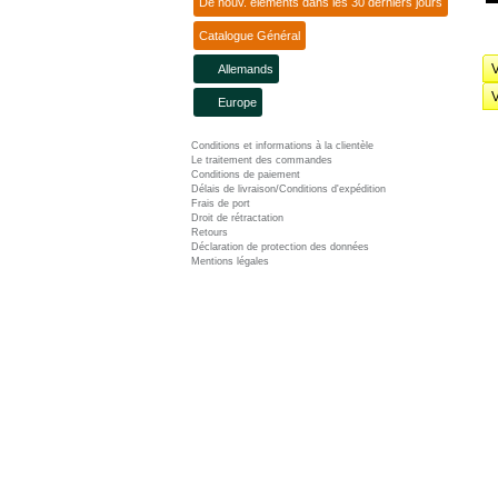
De nouv. éléments dans les 30 derniers jours
Catalogue Général
V
Allemands
V
Europe
Conditions et informations à la clientèle
Le traitement des commandes
Conditions de paiement
Délais de livraison/Conditions d'expédition
Frais de port
Droit de rétractation
Retours
Déclaration de protection des données
Mentions légales