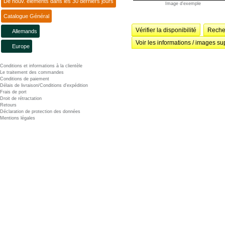
De nouv. éléments dans les 30 derniers jours
Image d'exemple
Catalogue Général
Vérifier la disponibilité
Recher
Allemands
Voir les informations / images su
Europe
Conditions et informations à la clientèle
Le traitement des commandes
Conditions de paiement
Délais de livraison/Conditions d'expédition
Frais de port
Droit de rétractation
Retours
Déclaration de protection des données
Mentions légales