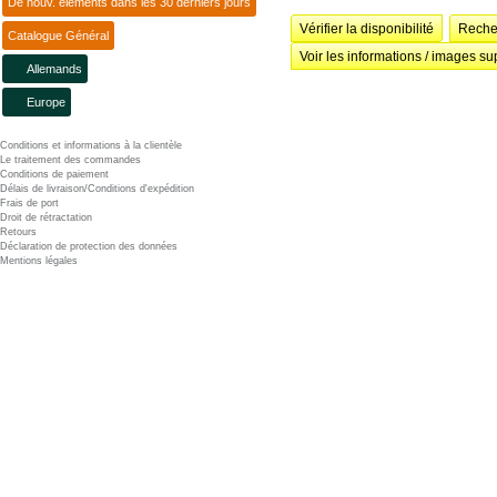
De nouv. éléments dans les 30 derniers jours
Vérifier la disponibilité
Recher
Catalogue Général
Voir les informations / images su
Allemands
Europe
Conditions et informations à la clientèle
Le traitement des commandes
Conditions de paiement
Délais de livraison/Conditions d'expédition
Frais de port
Droit de rétractation
Retours
Déclaration de protection des données
Mentions légales