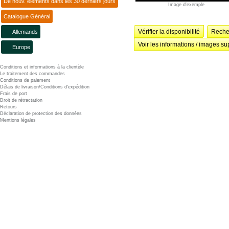
De nouv. éléments dans les 30 derniers jours
Image d'exemple
Catalogue Général
Vérifier la disponibilité
Recher
Allemands
Voir les informations / images su
Europe
Conditions et informations à la clientèle
Le traitement des commandes
Conditions de paiement
Délais de livraison/Conditions d'expédition
Frais de port
Droit de rétractation
Retours
Déclaration de protection des données
Mentions légales