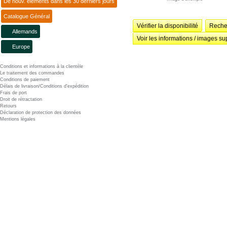
De nouv. éléments dans les 30 derniers jours
Catalogue Général
Vérifier la disponibilité
Recher
Allemands
Voir les informations / images su
Europe
Conditions et informations à la clientèle
Le traitement des commandes
Conditions de paiement
Délais de livraison/Conditions d'expédition
Frais de port
Droit de rétractation
Retours
Déclaration de protection des données
Mentions légales