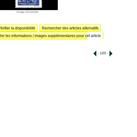
Image d'exemple
érifier la disponibilité
Rechercher des articles alternatifs
oir les informations / images supplémentaires pour cet article
- 100 -