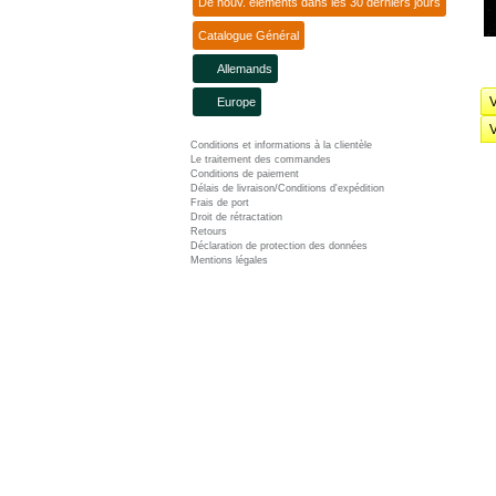
De nouv. éléments dans les 30 derniers jours
Catalogue Général
Allemands
V
Europe
V
Conditions et informations à la clientèle
Le traitement des commandes
Conditions de paiement
Délais de livraison/Conditions d'expédition
Frais de port
Droit de rétractation
Retours
Déclaration de protection des données
Mentions légales