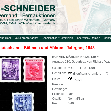
oup d'oeil
Votre premier achat
Consignation / Commision
Inscription / Remise
Menti
eutschland - Böhmen und Mähren - Jahrgang 1943
BÖHMEN MÄHREN Nr 128-130 **
Ausgabe 130. Geburtstag von Richard Wag
Catalogue:
MICHEL (128 - 130)
Condition:
(Neuf sans charnière = **)
Unité:
(Satz)
Position:
Gommage:
Expertisé:
Non
Qualité:
Normal/Bon
Prix:
0.40