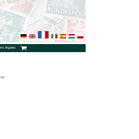
ons légales
ner