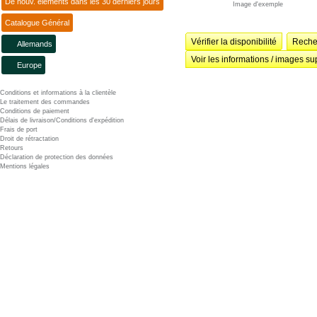
De nouv. éléments dans les 30 derniers jours
Image d'exemple
Catalogue Général
Vérifier la disponibilité
Recher
Allemands
Voir les informations / images su
Europe
Conditions et informations à la clientèle
Le traitement des commandes
Conditions de paiement
Délais de livraison/Conditions d'expédition
Frais de port
Droit de rétractation
Retours
Déclaration de protection des données
Mentions légales