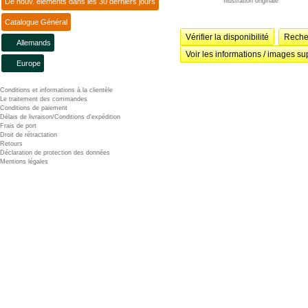
Illustration originale
De nouv. éléments dans les 30 derniers jours
Catalogue Général
Vérifier la disponibilité
Recher
Allemands
Voir les informations / images su
Europe
Conditions et informations à la clientèle
Le traitement des commandes
Conditions de paiement
Délais de livraison/Conditions d'expédition
Frais de port
Droit de rétractation
Retours
Déclaration de protection des données
Mentions légales