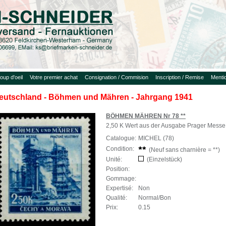
oup d'oeil
Votre premier achat
Consignation / Commision
Inscription / Remise
Menti
eutschland - Böhmen und Mähren - Jahrgang 1941
BÖHMEN MÄHREN Nr 78 **
2,50 K Wert aus der Ausgabe Prager Messe
Catalogue:
MICHEL (78)
Condition:
(Neuf sans charnière = **)
Unité:
(Einzelstück)
Position:
Gommage:
Expertisé:
Non
Qualité:
Normal/Bon
Prix:
0.15