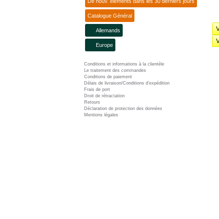
De nouv. éléments dans les 30 derniers jours
Catalogue Général
V
Allemands
V
Europe
Conditions et informations à la clientèle
Le traitement des commandes
Conditions de paiement
Délais de livraison/Conditions d'expédition
Frais de port
Droit de rétractation
Retours
Déclaration de protection des données
Mentions légales