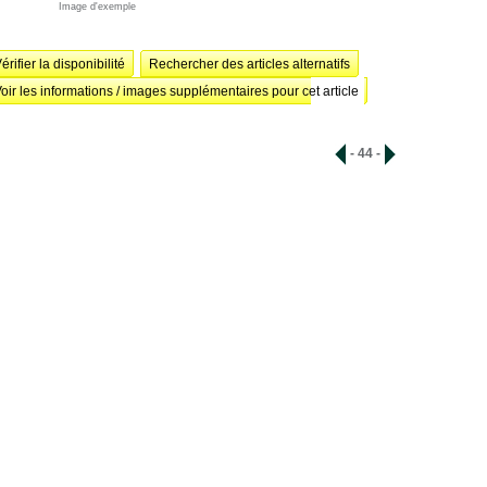
Image d'exemple
érifier la disponibilité
Rechercher des articles alternatifs
oir les informations / images supplémentaires pour cet article
- 44 -