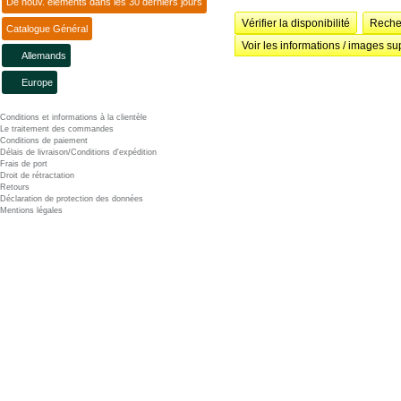
De nouv. éléments dans les 30 derniers jours
Vérifier la disponibilité
Recher
Catalogue Général
Voir les informations / images su
Allemands
Europe
Conditions et informations à la clientèle
Le traitement des commandes
Conditions de paiement
Délais de livraison/Conditions d'expédition
Frais de port
Droit de rétractation
Retours
Déclaration de protection des données
Mentions légales