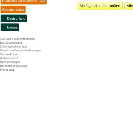
Neuheiten der letzten 30 Tage
Verfügbarkeit überprüfen
Alt
Gesamtkatalog
Deutschland
Europa
AGB und Kundeninformation
Bestellabwicklung
Zahlungsbedingungen
Lieferfristen/Versandbedingungen
Versandkosten
Widerrufsrecht
Rücksendungen
Datenschutzerklärung
Impressum