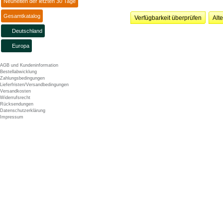
Neuheiten der letzten 30 Tage
Gesamtkatalog
Verfügbarkeit überprüfen
Alt
Deutschland
Europa
AGB und Kundeninformation
Bestellabwicklung
Zahlungsbedingungen
Lieferfristen/Versandbedingungen
Versandkosten
Widerrufsrecht
Rücksendungen
Datenschutzerklärung
Impressum