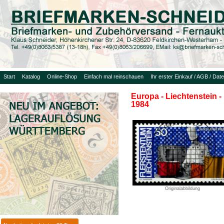
Start
Katalog
Online-Shop
Einfach mal reinschauen
Ihr erster Einkauf / AGB / Dat
Europa - Liechtenstein -
1984
Originalabbildung