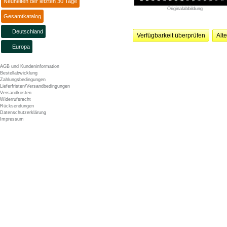
Neuheiten der letzten 30 Tage
Originalabbildung
Gesamtkatalog
Deutschland
Verfügbarkeit überprüfen
Alt
Europa
AGB und Kundeninformation
Bestellabwicklung
Zahlungsbedingungen
Lieferfristen/Versandbedingungen
Versandkosten
Widerrufsrecht
Rücksendungen
Datenschutzerklärung
Impressum