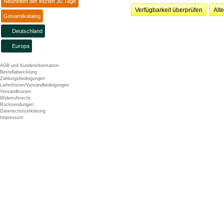
Neuheiten der letzten 30 Tage
Verfügbarkeit überprüfen
Alt
Gesamtkatalog
Deutschland
Europa
AGB und Kundeninformation
Bestellabwicklung
Zahlungsbedingungen
Lieferfristen/Versandbedingungen
Versandkosten
Widerrufsrecht
Rücksendungen
Datenschutzerklärung
Impressum