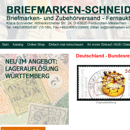
Start
Katalog
Online-Shop
Einfach mal reinschauen
Ihr erster Einkauf / AGB / Dat
Deutschland - Bundesrep
Originalabbildung