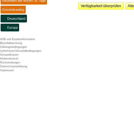
Neuheiten der letzten 30 Tage
Verfügbarkeit überprüfen
Alt
Gesamtkatalog
Deutschland
Europa
AGB und Kundeninformation
Bestellabwicklung
Zahlungsbedingungen
Lieferfristen/Versandbedingungen
Versandkosten
Widerrufsrecht
Rücksendungen
Datenschutzerklärung
Impressum