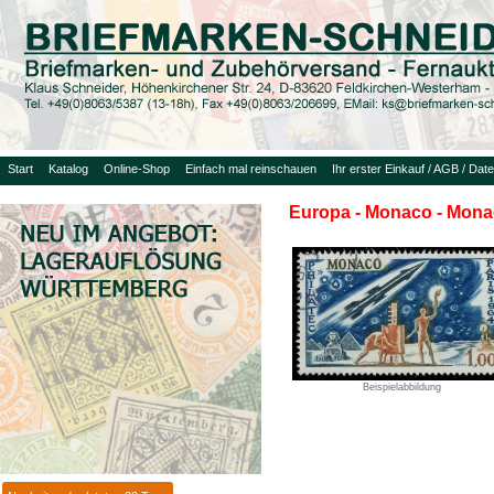
Start
Katalog
Online-Shop
Einfach mal reinschauen
Ihr erster Einkauf / AGB / Dat
Europa - Monaco - Mona
Beispielabbildung