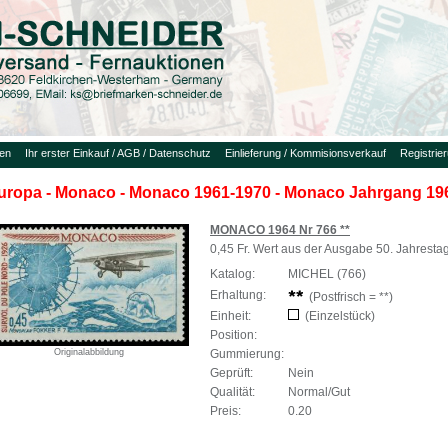
uen
Ihr erster Einkauf / AGB / Datenschutz
Einlieferung / Kommisionsverkauf
Registrie
uropa - Monaco - Monaco 1961-1970 - Monaco Jahrgang 19
MONACO 1964 Nr 766 **
0,45 Fr. Wert aus der Ausgabe 50. Jahresta
Katalog:
MICHEL (766)
Erhaltung:
(Postfrisch = **)
Einheit:
(Einzelstück)
Position:
Gummierung:
Originalabbildung
Geprüft:
Nein
Qualität:
Normal/Gut
Preis:
0.20