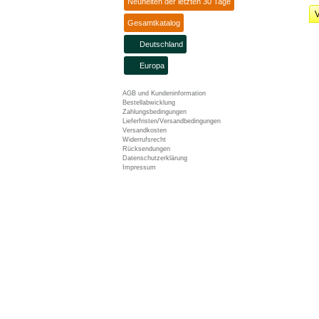
Neuheiten der letzten 30 Tage
V
Gesamtkatalog
Deutschland
Europa
AGB und Kundeninformation
Bestellabwicklung
Zahlungsbedingungen
Lieferfristen/Versandbedingungen
Versandkosten
Widerrufsrecht
Rücksendungen
Datenschutzerklärung
Impressum