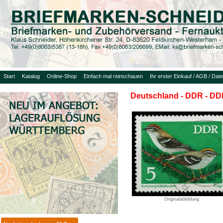
Start
Katalog
Online-Shop
Einfach mal reinschauen
Ihr erster Einkauf / AGB / Dat
Deutschland - DDR - DDR
Originalabbildung