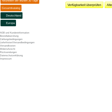
Neuheiten der letzten 30 Tage
Verfügbarkeit überprüfen
Alt
Gesamtkatalog
Deutschland
Europa
AGB und Kundeninformation
Bestellabwicklung
Zahlungsbedingungen
Lieferfristen/Versandbedingungen
Versandkosten
Widerrufsrecht
Rücksendungen
Datenschutzerklärung
Impressum