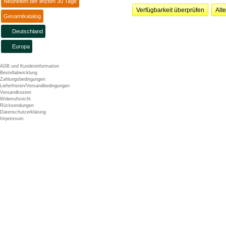
Neuheiten der letzten 30 Tage
Verfügbarkeit überprüfen
Alt
Gesamtkatalog
Deutschland
Europa
AGB und Kundeninformation
Bestellabwicklung
Zahlungsbedingungen
Lieferfristen/Versandbedingungen
Versandkosten
Widerrufsrecht
Rücksendungen
Datenschutzerklärung
Impressum