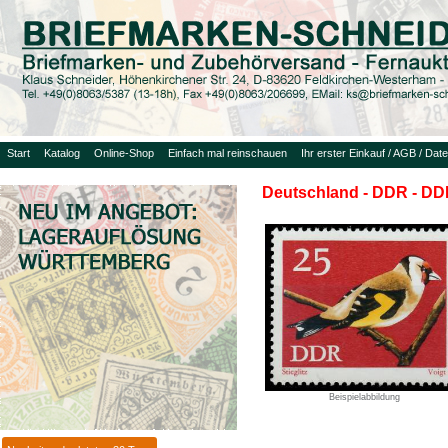
Start
Katalog
Online-Shop
Einfach mal reinschauen
Ihr erster Einkauf / AGB / Dat
Deutschland - DDR - DDR
Beispielabbildung