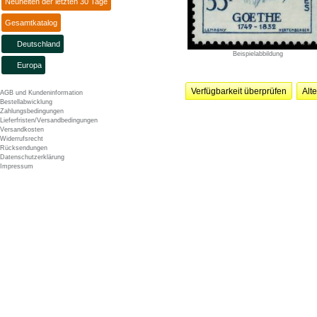
Neuheiten der letzten 30 Tage
Gesamtkatalog
Deutschland
Beispielabbildung
Europa
Verfügbarkeit überprüfen
Alt
AGB und Kundeninformation
Bestellabwicklung
Zahlungsbedingungen
Lieferfristen/Versandbedingungen
Versandkosten
Widerrufsrecht
Rücksendungen
Datenschutzerklärung
Impressum