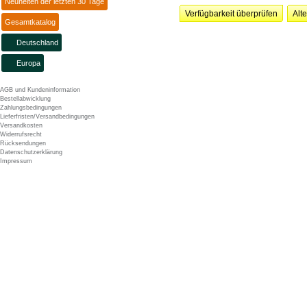
Neuheiten der letzten 30 Tage
Verfügbarkeit überprüfen
Alt
Gesamtkatalog
Deutschland
Europa
AGB und Kundeninformation
Bestellabwicklung
Zahlungsbedingungen
Lieferfristen/Versandbedingungen
Versandkosten
Widerrufsrecht
Rücksendungen
Datenschutzerklärung
Impressum