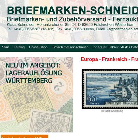
Start
Katalog
Online-Shop
Einfach mal reinschauen
Ihr erster Einkauf / AGB / Dat
Europa - Frankreich - F
Beispielabbildung